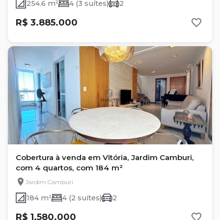
254.6 m²
4 (3 suítes)
2
R$ 3.885.000
Cobertura à venda em Vitória, Jardim Camburi,
com 4 quartos, com 184 m²
Jardim Camburi
184 m²
4 (2 suítes)
2
R$ 1.580.000