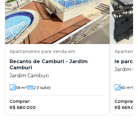
Apartamento
para venda em
Apartame
Recanto de Camburi - Jardim
le parc 
Camburi
Jardim C
Jardim Camburi
58
m²
2
(1 suíte)
60
m²
Comprar:
Comprar:
R$ 680.000
R$ 669.00