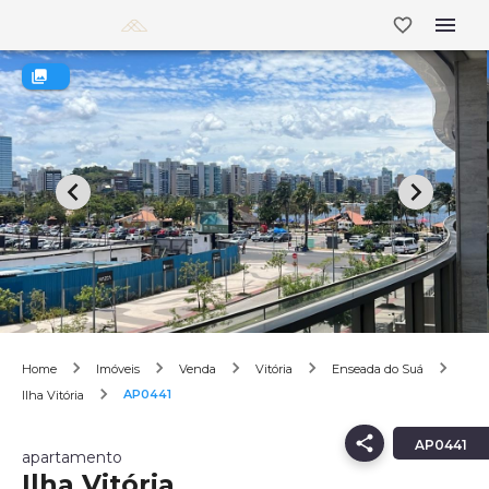
Home
Imóveis
Venda
Vitória
Enseada do Suá
AP0441
Ilha Vitória
AP0441
apartamento
Ilha Vitória