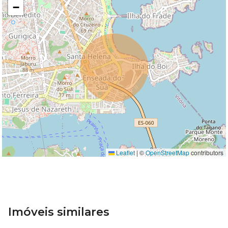
−
Leaflet
|
©
OpenStreetMap
contributors
Imóveis similares