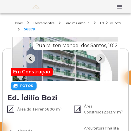
Home
Lançamentos
Jardim Camburi
Ed. Ídilio Bozi
56879
Rua Milton Manoel dos Santos, 1012
Em Construção
FOTOS
Ed. Ídilio Bozi
Área
600 m²
Área do Terreno
2313.7 m²
Construída
Thalita
Arquitetura