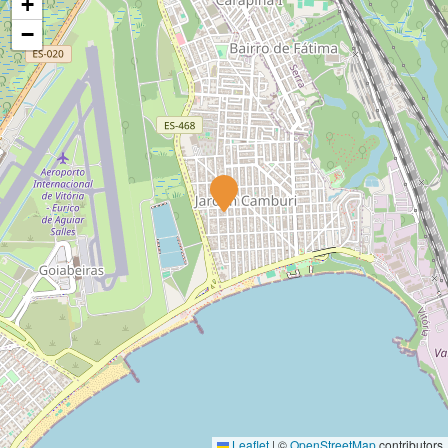
+
−
Leaflet
|
©
OpenStreetMap
contributors